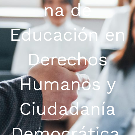
na de
Educación en
Derechos
Humanos y
Ciudadanía
Democrática,